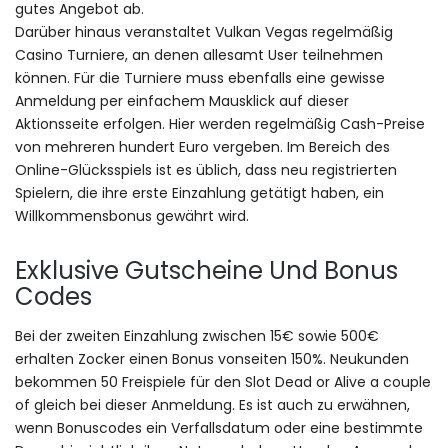
gutes Angebot ab.
Darüber hinaus veranstaltet Vulkan Vegas regelmäßig
Casino Turniere, an denen allesamt User teilnehmen
können. Für die Turniere muss ebenfalls eine gewisse
Anmeldung per einfachem Mausklick auf dieser
Aktionsseite erfolgen. Hier werden regelmäßig Cash-Preise
von mehreren hundert Euro vergeben. Im Bereich des
Online-Glücksspiels ist es üblich, dass neu registrierten
Spielern, die ihre erste Einzahlung getätigt haben, ein
Willkommensbonus gewährt wird.
Exklusive Gutscheine Und Bonus
Codes
Bei der zweiten Einzahlung zwischen 15€ sowie 500€
erhalten Zocker einen Bonus vonseiten 150%. Neukunden
bekommen 50 Freispiele für den Slot Dead or Alive a couple
of gleich bei dieser Anmeldung. Es ist auch zu erwähnen,
wenn Bonuscodes ein Verfallsdatum oder eine bestimmte