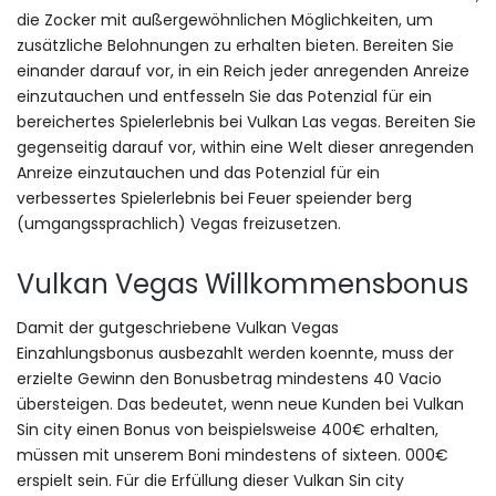
die Zocker mit außergewöhnlichen Möglichkeiten, um
zusätzliche Belohnungen zu erhalten bieten. Bereiten Sie
einander darauf vor, in ein Reich jeder anregenden Anreize
einzutauchen und entfesseln Sie das Potenzial für ein
bereichertes Spielerlebnis bei Vulkan Las vegas. Bereiten Sie
gegenseitig darauf vor, within eine Welt dieser anregenden
Anreize einzutauchen und das Potenzial für ein
verbessertes Spielerlebnis bei Feuer speiender berg
(umgangssprachlich) Vegas freizusetzen.
Vulkan Vegas Willkommensbonus
Damit der gutgeschriebene Vulkan Vegas
Einzahlungsbonus ausbezahlt werden koennte, muss der
erzielte Gewinn den Bonusbetrag mindestens 40 Vacio
übersteigen. Das bedeutet, wenn neue Kunden bei Vulkan
Sin city einen Bonus von beispielsweise 400€ erhalten,
müssen mit unserem Boni mindestens of sixteen. 000€
erspielt sein. Für die Erfüllung dieser Vulkan Sin city