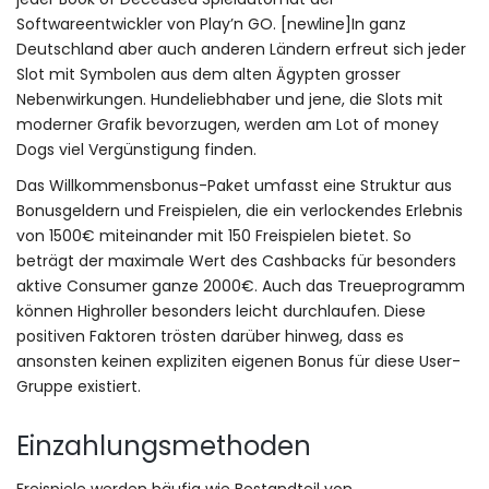
Softwareentwickler von Play’n GO. [newline]In ganz
Deutschland aber auch anderen Ländern erfreut sich jeder
Slot mit Symbolen aus dem alten Ägypten grosser
Nebenwirkungen. Hundeliebhaber und jene, die Slots mit
moderner Grafik bevorzugen, werden am Lot of money
Dogs viel Vergünstigung finden.
Das Willkommensbonus-Paket umfasst eine Struktur aus
Bonusgeldern und Freispielen, die ein verlockendes Erlebnis
von 1500€ miteinander mit 150 Freispielen bietet. So
beträgt der maximale Wert des Cashbacks für besonders
aktive Consumer ganze 2000€. Auch das Treueprogramm
können Highroller besonders leicht durchlaufen. Diese
positiven Faktoren trösten darüber hinweg, dass es
ansonsten keinen expliziten eigenen Bonus für diese User-
Gruppe existiert.
Einzahlungsmethoden