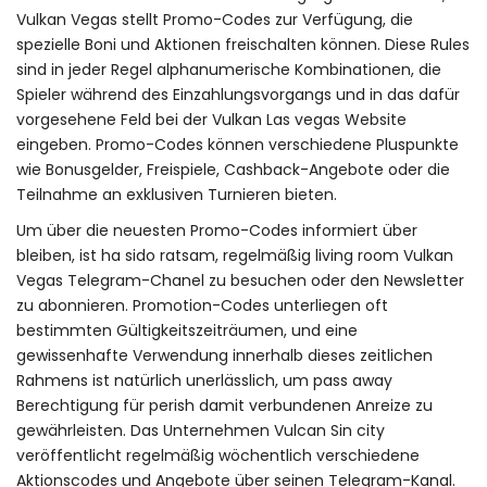
Vulkan Vegas stellt Promo-Codes zur Verfügung, die
spezielle Boni und Aktionen freischalten können. Diese Rules
sind in jeder Regel alphanumerische Kombinationen, die
Spieler während des Einzahlungsvorgangs und in das dafür
vorgesehene Feld bei der Vulkan Las vegas Website
eingeben. Promo-Codes können verschiedene Pluspunkte
wie Bonusgelder, Freispiele, Cashback-Angebote oder die
Teilnahme an exklusiven Turnieren bieten.
Um über die neuesten Promo-Codes informiert über
bleiben, ist ha sido ratsam, regelmäßig living room Vulkan
Vegas Telegram-Chanel zu besuchen oder den Newsletter
zu abonnieren. Promotion-Codes unterliegen oft
bestimmten Gültigkeitszeiträumen, und eine
gewissenhafte Verwendung innerhalb dieses zeitlichen
Rahmens ist natürlich unerlässlich, um pass away
Berechtigung für perish damit verbundenen Anreize zu
gewährleisten. Das Unternehmen Vulcan Sin city
veröffentlicht regelmäßig wöchentlich verschiedene
Aktionscodes und Angebote über seinen Telegram-Kanal.