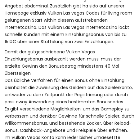
Angebot abdominal. Zusätzlich gibt ha sido auf unserer
Homepage exklusiv Vulkan Las vegas Codes für living room
gelungenen Start within diesem aufstrebenden
Internetcasino. Das Vulkan Las vegas Internetcasino lockt
schnelle Kunden mit einem Einzahlungsbonus von bis zu
1510€ über einer Staffelung von zwei Einzahlungen.
Damit der gutgeschriebene Vulkan Vegas
Einzahlungsbonus ausbezahlt werden muss, muss der
erzielte Gewinn den Bonusbetrag mindestens 40 Mal
übersteigen.
Das übliche Verfahren für einen Bonus ohne Einzahlung
beinhaltet die Zuweisung des Geldern auf das Spielerkonto,
entweder zu dem Zeitpunkt der Registrierung oder durch
pass away Anwendung eines bestimmten Bonuscodes.
Es gibt verschiedene Möglichkeiten, um das Gameplay zu
verbessern und denkbar Gewinne für schnelle Spieler, durch
Willkommensbonus, und bestehende Zocker, über Reload-
Bonus, Cashback-Angebote und Freispiele über erhöhen.
Im Vulkan Vegas Konto kann jeder bisher umgesetzte