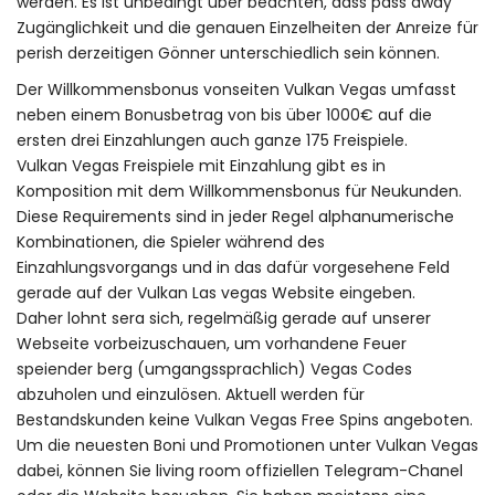
werden. Es ist unbedingt über beachten, dass pass away
Zugänglichkeit und die genauen Einzelheiten der Anreize für
perish derzeitigen Gönner unterschiedlich sein können.
Der Willkommensbonus vonseiten Vulkan Vegas umfasst
neben einem Bonusbetrag von bis über 1000€ auf die
ersten drei Einzahlungen auch ganze 175 Freispiele.
Vulkan Vegas Freispiele mit Einzahlung gibt es in
Komposition mit dem Willkommensbonus für Neukunden.
Diese Requirements sind in jeder Regel alphanumerische
Kombinationen, die Spieler während des
Einzahlungsvorgangs und in das dafür vorgesehene Feld
gerade auf der Vulkan Las vegas Website eingeben.
Daher lohnt sera sich, regelmäßig gerade auf unserer
Webseite vorbeizuschauen, um vorhandene Feuer
speiender berg (umgangssprachlich) Vegas Codes
abzuholen und einzulösen. Aktuell werden für
Bestandskunden keine Vulkan Vegas Free Spins angeboten.
Um die neuesten Boni und Promotionen unter Vulkan Vegas
dabei, können Sie living room offiziellen Telegram-Chanel