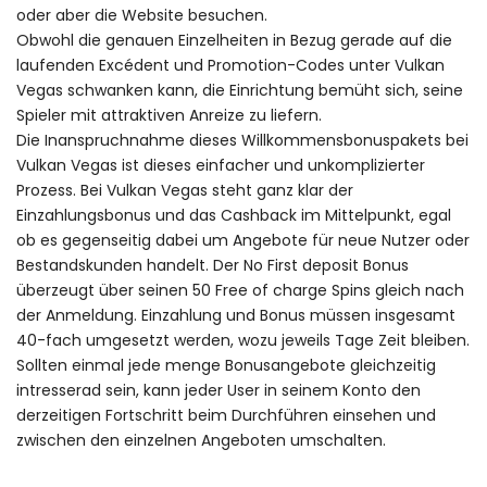
oder aber die Website besuchen.
Obwohl die genauen Einzelheiten in Bezug gerade auf die
laufenden Excédent und Promotion-Codes unter Vulkan
Vegas schwanken kann, die Einrichtung bemüht sich, seine
Spieler mit attraktiven Anreize zu liefern.
Die Inanspruchnahme dieses Willkommensbonuspakets bei
Vulkan Vegas ist dieses einfacher und unkomplizierter
Prozess. Bei Vulkan Vegas steht ganz klar der
Einzahlungsbonus und das Cashback im Mittelpunkt, egal
ob es gegenseitig dabei um Angebote für neue Nutzer oder
Bestandskunden handelt. Der No First deposit Bonus
überzeugt über seinen 50 Free of charge Spins gleich nach
der Anmeldung. Einzahlung und Bonus müssen insgesamt
40-fach umgesetzt werden, wozu jeweils Tage Zeit bleiben.
Sollten einmal jede menge Bonusangebote gleichzeitig
intresserad sein, kann jeder User in seinem Konto den
derzeitigen Fortschritt beim Durchführen einsehen und
zwischen den einzelnen Angeboten umschalten.