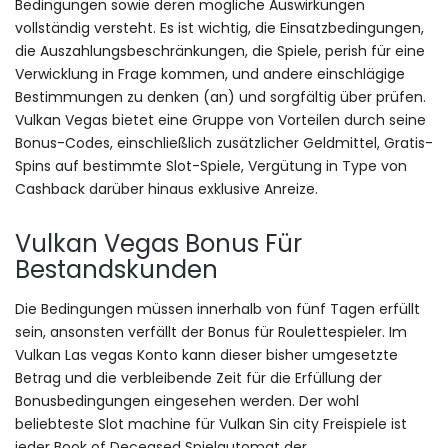
Bedingungen sowie deren mögliche Auswirkungen
vollständig versteht. Es ist wichtig, die Einsatzbedingungen,
die Auszahlungsbeschränkungen, die Spiele, perish für eine
Verwicklung in Frage kommen, und andere einschlägige
Bestimmungen zu denken (an) und sorgfältig über prüfen.
Vulkan Vegas bietet eine Gruppe von Vorteilen durch seine
Bonus-Codes, einschließlich zusätzlicher Geldmittel, Gratis-
Spins auf bestimmte Slot-Spiele, Vergütung in Type von
Cashback darüber hinaus exklusive Anreize.
Vulkan Vegas Bonus Für
Bestandskunden
Die Bedingungen müssen innerhalb von fünf Tagen erfüllt
sein, ansonsten verfällt der Bonus für Roulettespieler. Im
Vulkan Las vegas Konto kann dieser bisher umgesetzte
Betrag und die verbleibende Zeit für die Erfüllung der
Bonusbedingungen eingesehen werden. Der wohl
beliebteste Slot machine für Vulkan Sin city Freispiele ist
jeder Book of Deceased Spielautomat der