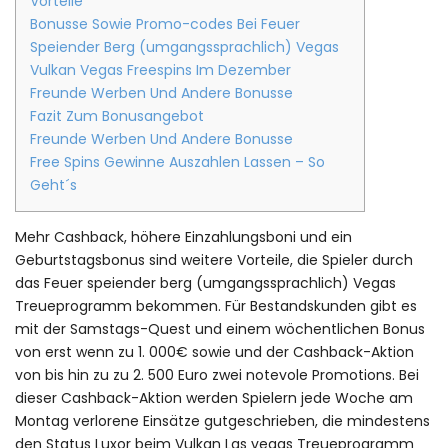
Vorteile
Bonusse Sowie Promo-codes Bei Feuer
Speiender Berg (umgangssprachlich) Vegas
Vulkan Vegas Freespins Im Dezember
Freunde Werben Und Andere Bonusse
Fazit Zum Bonusangebot
Freunde Werben Und Andere Bonusse
Free Spins Gewinne Auszahlen Lassen – So
Geht´s
Mehr Cashback, höhere Einzahlungsboni und ein
Geburtstagsbonus sind weitere Vorteile, die Spieler durch
das Feuer speiender berg (umgangssprachlich) Vegas
Treueprogramm bekommen. Für Bestandskunden gibt es
mit der Samstags-Quest und einem wöchentlichen Bonus
von erst wenn zu 1. 000€ sowie und der Cashback-Aktion
von bis hin zu zu 2. 500 Euro zwei notevole Promotions. Bei
dieser Cashback-Aktion werden Spielern jede Woche am
Montag verlorene Einsätze gutgeschrieben, die mindestens
den Status Luxor beim Vulkan Las vegas Treueprogramm