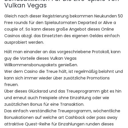
Vulkan Vegas
Gleich nach dieser Registrierung bekommen Neukunden 50
Free rounds für den Spielautomaten Departed or Alive a
couple of. So kann dieses große Angebot dieses Online
Casinos abzgl. das Einsetzten des eigenen Geldes einfach
ausprobiert werden.
Hält man einander an das vorgeschriebene Protokoll, kann
guy die Vorteile dieses Vulkan Vegas
Willkommensbonuspakets genießen.
Wer dem Casino die Treue hält, ist regelmäßig belohnt und
kann sich immer wieder über zusätzliche Promotions
freuen.
Über dieses Glücksrad und das Treueprogramm gibt es hin
und erneut auch Freispiele ohne Einzahlung oder wie
zusätzlichen Bonus für eine Transaktion.
Das einfach verständliche Treueprogramm, wöchentliche
Bonuskationen auf welche art Cashback oder pass away
attraktive Quest-Reihe für Einzahlungen runden dieses