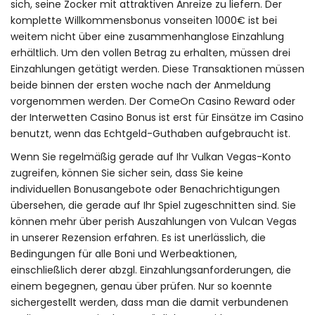
sich, seine Zocker mit attraktiven Anreize zu liefern. Der
komplette Willkommensbonus vonseiten 1000€ ist bei
weitem nicht über eine zusammenhanglose Einzahlung
erhältlich. Um den vollen Betrag zu erhalten, müssen drei
Einzahlungen getätigt werden. Diese Transaktionen müssen
beide binnen der ersten woche nach der Anmeldung
vorgenommen werden. Der ComeOn Casino Reward oder
der Interwetten Casino Bonus ist erst für Einsätze im Casino
benutzt, wenn das Echtgeld-Guthaben aufgebraucht ist.
Wenn Sie regelmäßig gerade auf Ihr Vulkan Vegas-Konto
zugreifen, können Sie sicher sein, dass Sie keine
individuellen Bonusangebote oder Benachrichtigungen
übersehen, die gerade auf Ihr Spiel zugeschnitten sind. Sie
können mehr über perish Auszahlungen von Vulcan Vegas
in unserer Rezension erfahren. Es ist unerlässlich, die
Bedingungen für alle Boni und Werbeaktionen,
einschließlich derer abzgl. Einzahlungsanforderungen, die
einem begegnen, genau über prüfen. Nur so koennte
sichergestellt werden, dass man die damit verbundenen