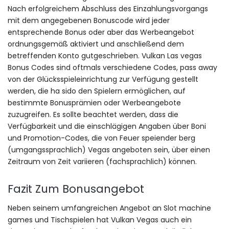
Nach erfolgreichem Abschluss des Einzahlungsvorgangs
mit dem angegebenen Bonuscode wird jeder
entsprechende Bonus oder aber das Werbeangebot
ordnungsgemäß aktiviert und anschließend dem
betreffenden Konto gutgeschrieben. Vulkan Las vegas
Bonus Codes sind oftmals verschiedene Codes, pass away
von der Glücksspieleinrichtung zur Verfügung gestellt
werden, die ha sido den Spielern ermöglichen, auf
bestimmte Bonusprämien oder Werbeangebote
zuzugreifen. Es sollte beachtet werden, dass die
Verfügbarkeit und die einschlägigen Angaben über Boni
und Promotion-Codes, die von Feuer speiender berg
(umgangssprachlich) Vegas angeboten sein, über einen
Zeitraum von Zeit variieren (fachsprachlich) können.
Fazit Zum Bonusangebot
Neben seinem umfangreichen Angebot an Slot machine
games und Tischspielen hat Vulkan Vegas auch ein