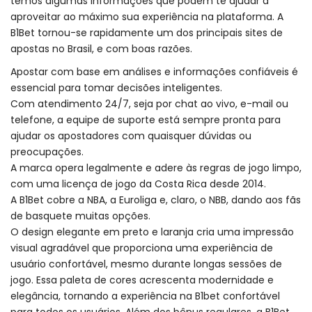
temos algumas informações que podem te ajudar a
aproveitar ao máximo sua experiência na plataforma. A
B1Bet tornou-se rapidamente um dos principais sites de
apostas no Brasil, e com boas razões.
Apostar com base em análises e informações confiáveis é
essencial para tomar decisões inteligentes.
Com atendimento 24/7, seja por chat ao vivo, e-mail ou
telefone, a equipe de suporte está sempre pronta para
ajudar os apostadores com quaisquer dúvidas ou
preocupações.
A marca opera legalmente e adere às regras de jogo limpo,
com uma licença de jogo da Costa Rica desde 2014.
A B1Bet cobre a NBA, a Euroliga e, claro, o NBB, dando aos fãs
de basquete muitas opções.
O design elegante em preto e laranja cria uma impressão
visual agradável que proporciona uma experiência de
usuário confortável, mesmo durante longas sessões de
jogo. Essa paleta de cores acrescenta modernidade e
elegância, tornando a experiência na B1bet confortável