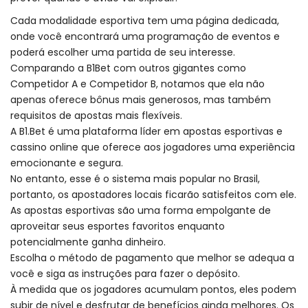
Cada modalidade esportiva tem uma página dedicada,
onde você encontrará uma programação de eventos e
poderá escolher uma partida de seu interesse.
Comparando a B1Bet com outros gigantes como
Competidor A e Competidor B, notamos que ela não
apenas oferece bônus mais generosos, mas também
requisitos de apostas mais flexíveis.
A B1.Bet é uma plataforma líder em apostas esportivas e
cassino online que oferece aos jogadores uma experiência
emocionante e segura.
No entanto, esse é o sistema mais popular no Brasil,
portanto, os apostadores locais ficarão satisfeitos com ele.
As apostas esportivas são uma forma empolgante de
aproveitar seus esportes favoritos enquanto
potencialmente ganha dinheiro.
Escolha o método de pagamento que melhor se adequa a
você e siga as instruções para fazer o depósito.
À medida que os jogadores acumulam pontos, eles podem
subir de nível e desfrutar de benefícios ainda melhores. Os