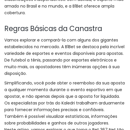
amado no Brasil e no mundo, e a B1Bet oferece ampla
cobertura.
Regras Básicas da Canastra
Vamos explorar e compará-la com alguns dos gigantes
estabelecidos no mercado. A B1Bet se destaca pela incrível
variedade de esportes e eventos disponíveis para apostas.
De futebol a tênis, passando por esportes eletrônicos e
muito mais, os apostadores têm inúmeras opções à sua
disposição.
Simplificando, você pode obter o reembolso da sua aposta
a qualquer momento durante o evento esportivo em que
apostar, e não apenas depois que a aposta for liquidada.
Os especialistas por trás do Kaledri trabalham arduamente
para fornecer informações precisas e confiáveis.
Também é possível visualizar estatísticas, informações
sobre probabilidades e ganhos de outros jogadores.
Neste artigo, vamos explorar o que torna o Bet 367 Net tão