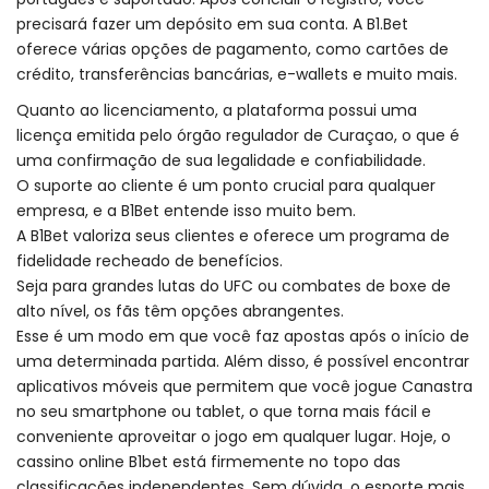
precisará fazer um depósito em sua conta. A B1.Bet
oferece várias opções de pagamento, como cartões de
crédito, transferências bancárias, e-wallets e muito mais.
Quanto ao licenciamento, a plataforma possui uma
licença emitida pelo órgão regulador de Curaçao, o que é
uma confirmação de sua legalidade e confiabilidade.
O suporte ao cliente é um ponto crucial para qualquer
empresa, e a B1Bet entende isso muito bem.
A B1Bet valoriza seus clientes e oferece um programa de
fidelidade recheado de benefícios.
Seja para grandes lutas do UFC ou combates de boxe de
alto nível, os fãs têm opções abrangentes.
Esse é um modo em que você faz apostas após o início de
uma determinada partida. Além disso, é possível encontrar
aplicativos móveis que permitem que você jogue Canastra
no seu smartphone ou tablet, o que torna mais fácil e
conveniente aproveitar o jogo em qualquer lugar. Hoje, o
cassino online B1bet está firmemente no topo das
classificações independentes. Sem dúvida, o esporte mais