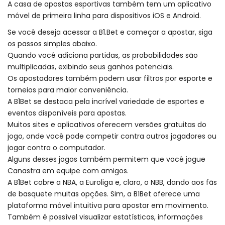
A casa de apostas esportivas também tem um aplicativo
móvel de primeira linha para dispositivos iOS e Android.
Se você deseja acessar a B1.Bet e começar a apostar, siga
os passos simples abaixo.
Quando você adiciona partidas, as probabilidades são
multiplicadas, exibindo seus ganhos potenciais.
Os apostadores também podem usar filtros por esporte e
torneios para maior conveniência.
A B1Bet se destaca pela incrível variedade de esportes e
eventos disponíveis para apostas.
Muitos sites e aplicativos oferecem versões gratuitas do
jogo, onde você pode competir contra outros jogadores ou
jogar contra o computador.
Alguns desses jogos também permitem que você jogue
Canastra em equipe com amigos.
A B1Bet cobre a NBA, a Euroliga e, claro, o NBB, dando aos fãs
de basquete muitas opções. Sim, a B1Bet oferece uma
plataforma móvel intuitiva para apostar em movimento.
Também é possível visualizar estatísticas, informações