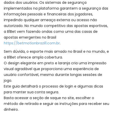
dados dos usuários. Os sistemas de segurança
implementados na plataforma garantem a segurança das
informações pessoais e financeiras dos jogadores,
impedindo qualquer ameaça externa ou acesso não
autorizado. No mundo competitivo das apostas esportivas,
a B1Bet vem fazendo ondas como uma das casas de
apostas emergentes no Brasil
https://betmotionbrazil1.com.br
.
Sem dúvida, o esporte mais amado no Brasil e no mundo, e
a B1Bet oferece ampla cobertura.
O design elegante em preto e laranja cria uma impressão
visual agradável que proporciona uma experiência de
usuário confortável, mesmo durante longas sessões de
jogo.
Este guia detalhará o processo de login e algumas dicas
para manter sua conta segura.
Basta acessar a seção de saque no site, escolher o
método de retirada e seguir as instruções para receber seu
dinheiro.