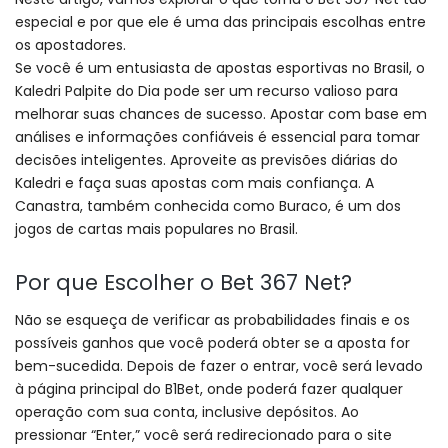
especial e por que ele é uma das principais escolhas entre
os apostadores.
Se você é um entusiasta de apostas esportivas no Brasil, o
Kaledri Palpite do Dia pode ser um recurso valioso para
melhorar suas chances de sucesso. Apostar com base em
análises e informações confiáveis é essencial para tomar
decisões inteligentes. Aproveite as previsões diárias do
Kaledri e faça suas apostas com mais confiança. A
Canastra, também conhecida como Buraco, é um dos
jogos de cartas mais populares no Brasil.
Por que Escolher o Bet 367 Net?
Não se esqueça de verificar as probabilidades finais e os
possíveis ganhos que você poderá obter se a aposta for
bem-sucedida. Depois de fazer o entrar, você será levado
à página principal do B1Bet, onde poderá fazer qualquer
operação com sua conta, inclusive depósitos. Ao
pressionar “Enter,” você será redirecionado para o site