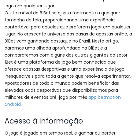
jogo em qualquer lugar.
O site móvel da B1Bet se ajusta facilmente a qualquer
tamanho de tela, proporcionando uma experiência
confortável para aqueles que preferem jogar em qualquer
lugar. No crescente universo das casas de apostas online, a
B1Bet vem ganhando destaque no Brasil. Neste artigo,
daremos uma olhada aprofundada na B1Bet e a
compararemos com alguns dos outros gigantes do setor.
1Bet é uma plataforma de jogo bem conhecida que
oferece apostas desportivas e uma experiência de jogo
inesquecíveis para toda a gente que resolva experimentar.
Apostadores de todo o mundo podem beneficiar das
elevadas odds desportivas que disponibilizamos para
milhares de eventos pré-jogo por mês
app betmotion
android
.
Acesso à Informação
O jogo é jogado em tempo real, e ganhar ou perder