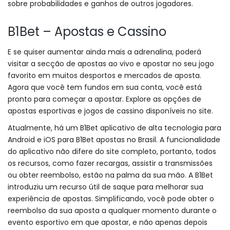
sobre probabilidades e ganhos de outros jogadores.
B1Bet – Apostas e Cassino
E se quiser aumentar ainda mais a adrenalina, poderá
visitar a secção de apostas ao vivo e apostar no seu jogo
favorito em muitos desportos e mercados de aposta.
Agora que você tem fundos em sua conta, você está
pronto para começar a apostar. Explore as opções de
apostas esportivas e jogos de cassino disponíveis no site.
Atualmente, há um B1Bet aplicativo de alta tecnologia para
Android e iOS para B1Bet apostas no Brasil. A funcionalidade
do aplicativo não difere do site completo, portanto, todos
os recursos, como fazer recargas, assistir a transmissões
ou obter reembolso, estão na palma da sua mão. A B1Bet
introduziu um recurso útil de saque para melhorar sua
experiência de apostas. Simplificando, você pode obter o
reembolso da sua aposta a qualquer momento durante o
evento esportivo em que apostar, e não apenas depois