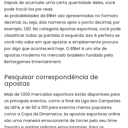
Depois de acumular uma certa quantidade deles, você
pode trocá-los por reais.
As probabilidades da B1Bet são apresentadas no formato
decimal, ou seja, dois números após o ponto decimal, por
exemplo, 1,60. Na categoria Apostas esportivas, você pode
classificar todas as partidas à esquerda. Isso é perfeito se
você não sabe em que apostar e simplesmente procura
por algo que acontecerá hoje. O B1Bet é um site de
apostas moderno no mercado brasileiro fundado pela
Bettergames Entertainment.
Pesquisar correspondência de
apostas
Mais de 1.000 mercados esportivos estão disponíveis para
os principais eventos, como a final da Liga dos Campeões
da UEFA, e de 50 a 100 para eventos menos populares,
como a Copa da Dinamarca. As apostas esportivas online
são uma maneira emocionante de torcer pelo seu time
favorito e ganhar prêmios emocionantes. Para os