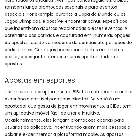
para todos os usuários. Além dos bônus regulares, a B1Bet
também lança promoções sazonais e para eventos
especiais. Por exemplo, durante a Copa do Mundo ou os
Jogos Olímpicos, é possível encontrar bônus específicos
que incentivam apostas relacionadas a esses eventos. A
adrenalina das corridas é capturada em inúmeras opções
de apostas, desde vencedores de corridas até posições de
pódio e mais. Com ligas profissionais fortes em muitos
países, o basquete oferece muitas oportunidades de
apostas.
Apostas em esportes
Isso mostra o compromisso da B1Bet em oferecer a melhor
experiência possível para seus clientes. Se você é um
apostador que gosta de jogar em movimento, a B1Bet tem
um aplicativo móvel fácil de usar e intuitivo.
Ocasionalmente, eles lançam promoções apenas para
usuários do aplicativo, incentivando assim mais pessoas a
baixar e experimentar a plataforma mobile. As apostas