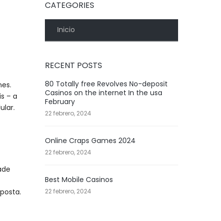
CATEGORIES
Inicio
RECENT POSTS
80 Totally free Revolves No-deposit
nes.
Casinos on the internet In the usa
s – a
February
ular.
22 febrero, 2024
Online Craps Games 2024
22 febrero, 2024
dade
Best Mobile Casinos
aposta.
22 febrero, 2024