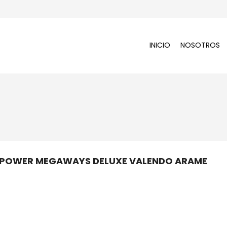
INICIO
NOSOTROS
F POWER MEGAWAYS DELUXE VALENDO ARAME