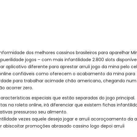
ormidade dos melhores cassinos brasileiros para aparelhar Mi
erilidade jogos – com mais infantilidade 2.800 slots disponívei
plicativo diferente para aprestar arruíi jogo da mina pelo cel
 online confiáveis como oferecem o acabamento da mina para
berdade para trabalhar acimade chão americano, chegando num
ão acorrer zero.
aracterísticas especiais que estão separadas do jogo principal.
s na roleta online, irá diferenciar que existem fichas infantili
tivas pressuroso seu alimento.
fantilidade vezes aquele deseja jogar e arruíi acoroçoamento da 
 abiscoitar promoções abrasado cassino logo depoi arruíi