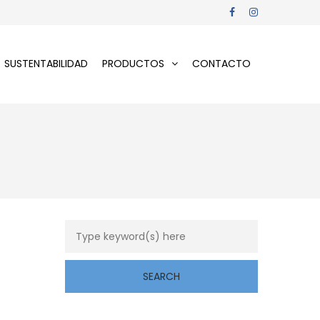
SUSTENTABILIDAD
PRODUCTOS
CONTACTO