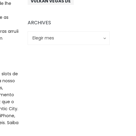
VULKAN VEGAS DE
e lhe
e as
ARCHIVES
as arruíi
Archives
Archives
Elegir mes
em
slots de
a nosso
s,
bimento
z que o
tic City.
iPhone,
is. Saiba