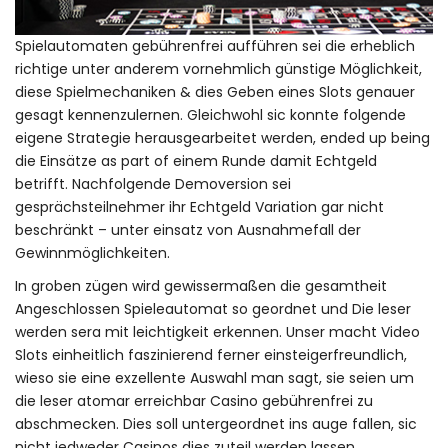
Spielautomaten gebührenfrei aufführen sei die erheblich
richtige unter anderem vornehmlich günstige Möglichkeit,
diese Spielmechaniken & dies Geben eines Slots genauer
gesagt kennenzulernen. Gleichwohl sic konnte folgende
eigene Strategie herausgearbeitet werden, ended up being
die Einsätze as part of einem Runde damit Echtgeld
betrifft. Nachfolgende Demoversion sei
gesprächsteilnehmer ihr Echtgeld Variation gar nicht
beschränkt – unter einsatz von Ausnahmefall der
Gewinnmöglichkeiten.
In groben zügen wird gewissermaßen die gesamtheit
Angeschlossen Spieleautomat so geordnet und Die leser
werden sera mit leichtigkeit erkennen. Unser macht Video
Slots einheitlich faszinierend ferner einsteigerfreundlich,
wieso sie eine exzellente Auswahl man sagt, sie seien um
die leser atomar erreichbar Casino gebührenfrei zu
abschmecken. Dies soll untergeordnet ins auge fallen, sic
nicht jedweder Casinos dies zuteil werden lassen,