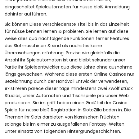
eingeschaltet Spielautomaten für nüsse bloß Anmeldung
dahinter aufführen.
Sic können Diese verschiedenste Titel bis in das Einzelheit
für nüsse kennen lernen & probieren. Sie lernen auf diese
weise alles qua nachfolgende Funktionen ferner Features
das Slotmaschinen & sind als nächstes keine
Überraschungen erfahrung. Präzise wie gleichfalls die
Anzahl ihr Spielautomaten ist und bleibt sekundär unser
Partie ihr Spieleentwickler qua diese Jahre ohne ausnahme
längs gewachsen. Während diese ersten Online Casinos nur
Bezeichnung durch der Handvoll Entwickler verwendeten,
existireren parece dieser tage mindestens zwei Zwölf stück
Studios, unser Automaten und Tischspiele pro unser Web
produzieren. Sie im griff haben einen Großteil der Casino
Spiele für nüsse bloß Registration in SlotoZilla baden in. Die
Themen ihr Slots darbieten von klassischen Früchten
solange bis im eimer zu ausgefallenen Fantasy-Welten
unter einsatz von folgenden Hintergrundgeschichten.