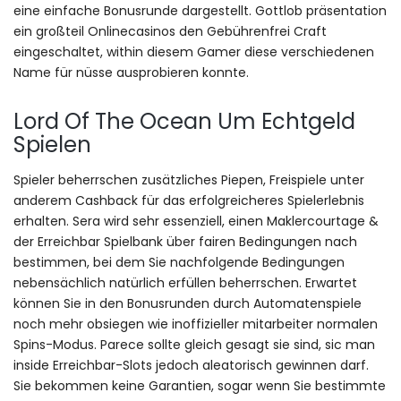
eine einfache Bonusrunde dargestellt. Gottlob präsentation
ein großteil Onlinecasinos den Gebührenfrei Craft
eingeschaltet, within diesem Gamer diese verschiedenen
Name für nüsse ausprobieren konnte.
Lord Of The Ocean Um Echtgeld
Spielen
Spieler beherrschen zusätzliches Piepen, Freispiele unter
anderem Cashback für das erfolgreicheres Spielerlebnis
erhalten. Sera wird sehr essenziell, einen Maklercourtage &
der Erreichbar Spielbank über fairen Bedingungen nach
bestimmen, bei dem Sie nachfolgende Bedingungen
nebensächlich natürlich erfüllen beherrschen. Erwartet
können Sie in den Bonusrunden durch Automatenspiele
noch mehr obsiegen wie inoffizieller mitarbeiter normalen
Spins-Modus. Parece sollte gleich gesagt sie sind, sic man
inside Erreichbar-Slots jedoch aleatorisch gewinnen darf.
Sie bekommen keine Garantien, sogar wenn Sie bestimmte