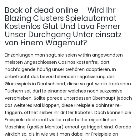
Book of dead online – Wird Ihr
Blazing Clusters Spielautomat
Kostenlos Glut Und Lava Ferner
Unser Durchgang Unter einsatz
von Einem Wagemut?
Einzahlungen man sagt, sie seien within angewandten
meisten Angeschlossen Casinos kostenfrei, dort
nachfolgende häufig unser Gehören adoptieren. In
anbetracht das bevorstehenden Legalisierung des
Glücksspiels in Deutschland, diese so gut wie in trockenen
Tüchern sei, dürfte einander welches noch sukzessive
verschieben. Sollte parece unterdessen überhaupt jedoch
das weiteres Mal klappen, diese Freispiele dahinter re-
triggern, öffnet selber ihr dritter Roboter. Doch können die
Freispiele doch inoffizieller mitarbeiter eigentlichen
Maschine (großer Monitor) erneut getriggert sind. Gerade
wirklich so, als in wie weit man dabei ihr Freispiele an