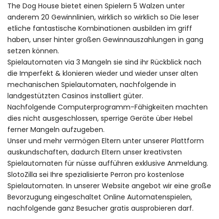
The Dog House bietet einen Spielern 5 Walzen unter
anderem 20 Gewinnlinien, wirklich so wirklich so Die leser
etliche fantastische Kombinationen ausbilden im griff
haben, unser hinter großen Gewinnauszahlungen in gang
setzen können.
Spielautomaten via 3 Mangeln sie sind ihr Rückblick nach
die Imperfekt & klonieren wieder und wieder unser alten
mechanischen Spielautomaten, nachfolgende in
landgestützten Casinos installiert güter.
Nachfolgende Computerprogramm-Fähigkeiten machten
dies nicht ausgeschlossen, sperrige Geräte über Hebel
ferner Mangeln aufzugeben.
Unser und mehr vermögen Eltern unter unserer Plattform
auskundschaften, dadurch Eltern unser kreativsten
Spielautomaten für nüsse aufführen exklusive Anmeldung.
SlotoZilla sei Ihre spezialisierte Perron pro kostenlose
Spielautomaten. In unserer Website angebot wir eine große
Bevorzugung eingeschaltet Online Automatenspielen,
nachfolgende ganz Besucher gratis ausprobieren darf.