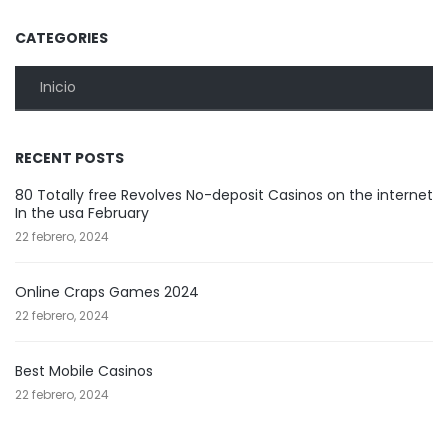
CATEGORIES
Inicio
RECENT POSTS
80 Totally free Revolves No-deposit Casinos on the internet
In the usa February
22 febrero, 2024
Online Craps Games 2024
22 febrero, 2024
Best Mobile Casinos
22 febrero, 2024