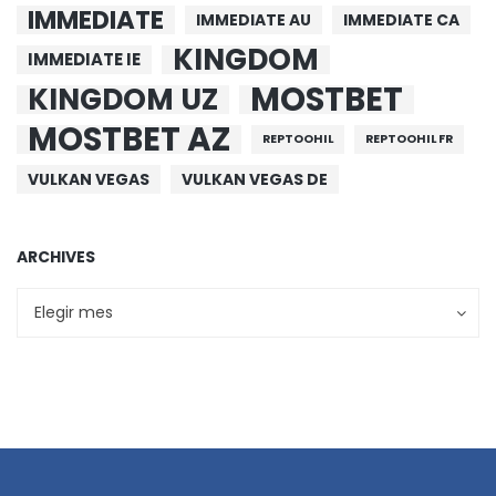
IMMEDIATE
IMMEDIATE AU
IMMEDIATE CA
KINGDOM
IMMEDIATE IE
MOSTBET
KINGDOM UZ
MOSTBET AZ
REPTOOHIL
REPTOOHIL FR
VULKAN VEGAS
VULKAN VEGAS DE
ARCHIVES
Archives
Archives
Elegir mes