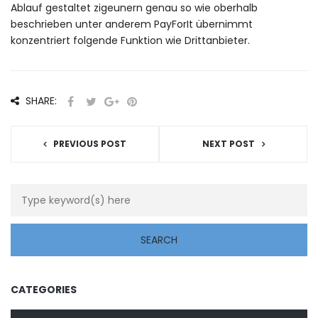
Ablauf gestaltet zigeunern genau so wie oberhalb
beschrieben unter anderem PayForIt übernimmt
konzentriert folgende Funktion wie Drittanbieter.
SHARE:
PREVIOUS POST
NEXT POST
CATEGORIES