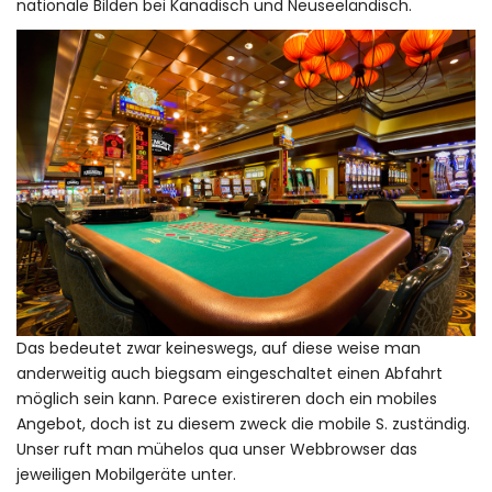
nationale Bilden bei Kanadisch und Neuseeländisch.
Das bedeutet zwar keineswegs, auf diese weise man
anderweitig auch biegsam eingeschaltet einen Abfahrt
möglich sein kann. Parece existireren doch ein mobiles
Angebot, doch ist zu diesem zweck die mobile S. zuständig.
Unser ruft man mühelos qua unser Webbrowser das
jeweiligen Mobilgeräte unter.