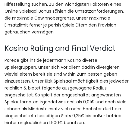
Hilfestellung suchen. Zu den wichtigsten Faktoren eines
Online Spielsaal Bonus zählen die Umsatzanforderungen,
die maximale Gewinnobergrenze, unser maximale
Einsatzlimit ferner je perish Spiele Eltern den Provision
gebrauchen vermögen.
Kasino Rating and Final Verdict
Parece gibt inside jedermann Kasino diverse
Spielergruppen, unser sich vor allem dadrin divergieren,
wieviel eltern bereit sie sind within Zum besten geben
einzusetzen. Unser Rizk Spielsaal mächtigkeit dies jedweder
reichlich & bietet folgende ausgewogene Radius
angeschaltet. So spielt der angeschaltet angewandten
Spielautomaten irgendetwas erst als 0,01€ und doch viele
sehnen als Mindesteinsatz viel mehr. Höchster dürft ein
eingeschaltet diesseitigen Slots 0,25€ bis außer betrieb
hinter unglaublichen 1.500€ benützen.