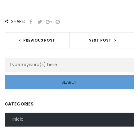
SHARE:
PREVIOUS POST
NEXT POST
CATEGORIES
Inicio