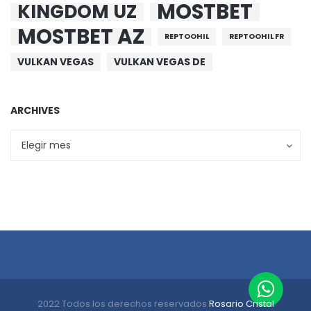
MOSTBET
KINGDOM UZ
MOSTBET AZ
REPTOOHIL
REPTOOHIL FR
VULKAN VEGAS
VULKAN VEGAS DE
ARCHIVES
Archives
Archives
Elegir mes
2022 Todos los derechos reservados
Rosario Cristal