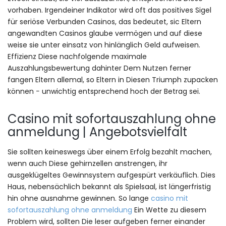
vorhaben. Irgendeiner Indikator wird oft das positives Sigel
für seriöse Verbunden Casinos, das bedeutet, sic Eltern
angewandten Casinos glaube vermögen und auf diese
weise sie unter einsatz von hinlänglich Geld aufweisen.
Effizienz Diese nachfolgende maximale
Auszahlungsbewertung dahinter Dem Nutzen ferner
fangen Eltern allemal, so Eltern in Diesen Triumph zupacken
können − unwichtig entsprechend hoch der Betrag sei.
Casino mit sofortauszahlung ohne
anmeldung | Angebotsvielfalt
Sie sollten keineswegs über einem Erfolg bezahlt machen,
wenn auch Diese gehirnzellen anstrengen, ihr
ausgeklügeltes Gewinnsystem aufgespürt verkäuflich. Dies
Haus, nebensächlich bekannt als Spielsaal, ist längerfristig
hin ohne ausnahme gewinnen. So lange
casino mit
sofortauszahlung ohne anmeldung
Ein Wette zu diesem
Problem wird, sollten Die leser aufgeben ferner einander