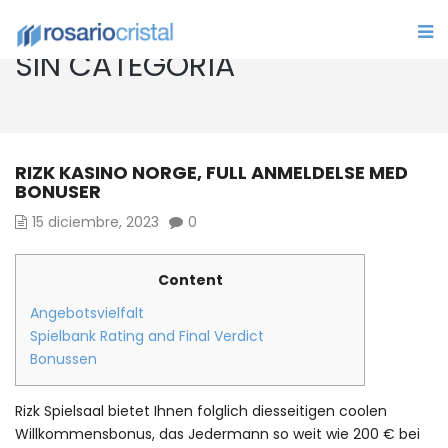
SIN CATEGORÍA
RIZK KASINO NORGE, FULL ANMELDELSE MED
BONUSER
15 diciembre, 2023
0
Content
Angebotsvielfalt
Spielbank Rating and Final Verdict
Bonussen
Rizk Spielsaal bietet Ihnen folglich diesseitigen coolen
Willkommensbonus, das Jedermann so weit wie 200 € bei