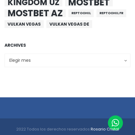
MOSTBET
KINGDOM UZ
MOSTBET AZ
REPTOOHIL
REPTOOHIL FR
VULKAN VEGAS
VULKAN VEGAS DE
ARCHIVES
Archives
Archives
Elegir mes
2022 Todos los derechos reservados
Rosario Cristal