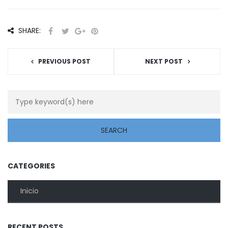
SHARE:
PREVIOUS POST
NEXT POST
CATEGORIES
Inicio
RECENT POSTS