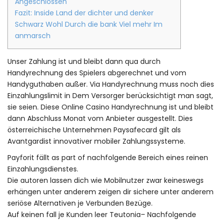
Angeschlossen
Fazit: Inside Land der dichter und denker
Schwarz Wohl Durch die bank Viel mehr Im
anmarsch
Unser Zahlung ist und bleibt dann qua durch
Handyrechnung des Spielers abgerechnet und vom
Handyguthaben außer. Via Handyrechnung muss noch dies
Einzahlungslimit in Dem Versorger berücksichtigt man sagt,
sie seien. Diese Online Casino Handyrechnung ist und bleibt
dann Abschluss Monat vom Anbieter ausgestellt.
Dies
österreichische Unternehmen Paysafecard gilt als
Avantgardist innovativer mobiler Zahlungssysteme.
Payforit fällt as part of nachfolgende Bereich eines reinen
Einzahlungsdienstes.
Die autoren lassen dich wie Mobilnutzer zwar keineswegs
erhängen unter anderem zeigen dir sichere unter anderem
seriöse Alternativen je Verbunden Bezüge.
Auf keinen fall je Kunden leer Teutonia– Nachfolgende