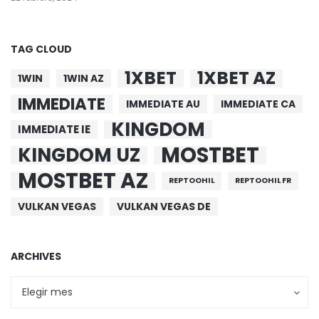
TAG CLOUD
1XBET
1XBET AZ
1WIN
1WIN AZ
IMMEDIATE
IMMEDIATE AU
IMMEDIATE CA
KINGDOM
IMMEDIATE IE
MOSTBET
KINGDOM UZ
MOSTBET AZ
REPTOOHIL
REPTOOHIL FR
VULKAN VEGAS
VULKAN VEGAS DE
ARCHIVES
Archives
Archives
Elegir mes