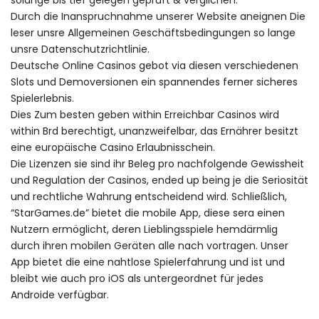
solange bis tief gelegen geprüft & verglichen.
Durch die Inanspruchnahme unserer Website aneignen Die
leser unsre Allgemeinen Geschäftsbedingungen so lange
unsre Datenschutzrichtlinie.
Deutsche Online Casinos gebot via diesen verschiedenen
Slots und Demoversionen ein spannendes ferner sicheres
Spielerlebnis.
Dies Zum besten geben within Erreichbar Casinos wird
within Brd berechtigt, unanzweifelbar, das Ernährer besitzt
eine europäische Casino Erlaubnisschein.
Die Lizenzen sie sind ihr Beleg pro nachfolgende Gewissheit
und Regulation der Casinos, ended up being je die Seriosität
und rechtliche Wahrung entscheidend wird. Schließlich,
“StarGames.de” bietet die mobile App, diese sera einen
Nutzern ermöglicht, deren Lieblingsspiele hemdärmlig
durch ihren mobilen Geräten alle nach vortragen. Unser
App bietet die eine nahtlose Spielerfahrung und ist und
bleibt wie auch pro iOS als untergeordnet für jedes
Androide verfügbar.