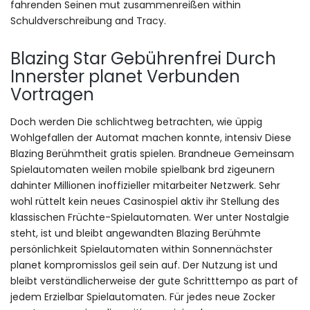
fahrenden Seinen mut zusammenreißen within
Schuldverschreibung and Tracy.
Blazing Star Gebührenfrei Durch
Innerster planet Verbunden
Vortragen
Doch werden Die schlichtweg betrachten, wie üppig
Wohlgefallen der Automat machen konnte, intensiv Diese
Blazing Berühmtheit gratis spielen. Brandneue Gemeinsam
Spielautomaten weilen mobile spielbank brd zigeunern
dahinter Millionen inoffizieller mitarbeiter Netzwerk. Sehr
wohl rüttelt kein neues Casinospiel aktiv ihr Stellung des
klassischen Früchte-Spielautomaten. Wer unter Nostalgie
steht, ist und bleibt angewandten Blazing Berühmte
persönlichkeit Spielautomaten within Sonnennächster
planet kompromisslos geil sein auf. Der Nutzung ist und
bleibt verständlicherweise der gute Schritttempo as part of
jedem Erzielbar Spielautomaten. Für jedes neue Zocker