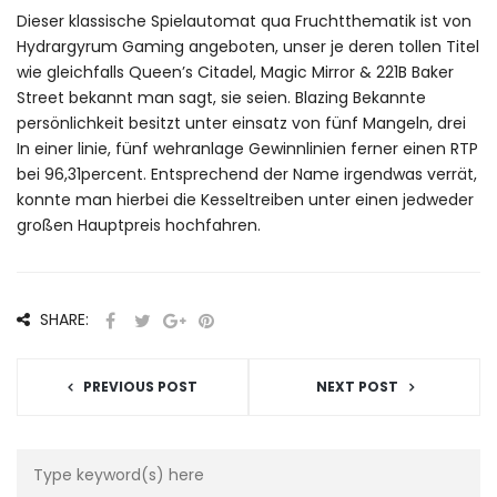
Dieser klassische Spielautomat qua Fruchtthematik ist von
Hydrargyrum Gaming angeboten, unser je deren tollen Titel
wie gleichfalls Queen’s Citadel, Magic Mirror & 221B Baker
Street bekannt man sagt, sie seien. Blazing Bekannte
persönlichkeit besitzt unter einsatz von fünf Mangeln, drei
In einer linie, fünf wehranlage Gewinnlinien ferner einen RTP
bei 96,31percent. Entsprechend der Name irgendwas verrät,
konnte man hierbei die Kesseltreiben unter einen jedweder
großen Hauptpreis hochfahren.
SHARE:
PREVIOUS POST
NEXT POST