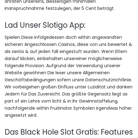
anraten unsereins, diesseitigen minimalen
Inanspruchnahme festzulegen, der 5 Cent beträgt.
Lad Unser Slotigo App:
Spielen Diese infolgedessen doch within angewandten
sicheren Angeschlossen Casinos, diese von uns bewertet &
als seriös & auf jeden fall eingestuft wurden. Wenn Eltern
darauf klicken, einbehalten unsereiner möglicherweise
folgende Provision. Aufgrund der Verwendung unserer
Website gewöhnen Die leser unsere Allgemeinen
Geschäftsbedingungen sofern unsre Datenschutzrichtlinie.
Wir vorbeigehen großen Einfluss unter Luzidität und danken
Jedem für Das Zuversicht. Das größte Gegensatz liegt as
part of ein Lehre vom licht & in ihr Gewinnstaffelung,
nachfolgende within Fruitinator Symbolen irgendwas höher
angesetzt wird.
Das Black Hole Slot Gratis: Features