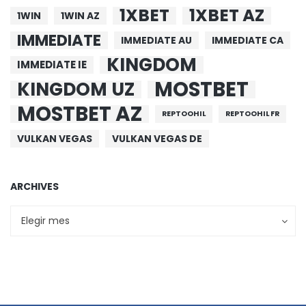
1XBET
1XBET AZ
1WIN
1WIN AZ
IMMEDIATE
IMMEDIATE AU
IMMEDIATE CA
KINGDOM
IMMEDIATE IE
MOSTBET
KINGDOM UZ
MOSTBET AZ
REPTOOHIL
REPTOOHIL FR
VULKAN VEGAS
VULKAN VEGAS DE
ARCHIVES
Archives
Archives
Elegir mes