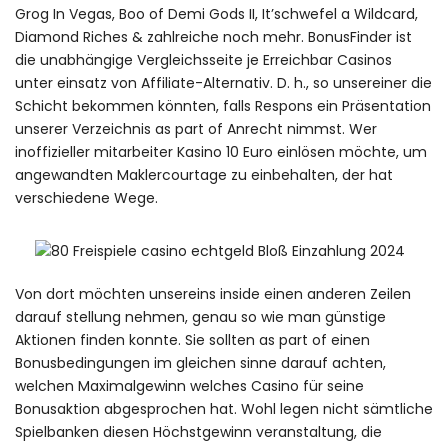
Grog In Vegas, Boo of Demi Gods II, It’schwefel a Wildcard,
Diamond Riches & zahlreiche noch mehr. BonusFinder ist
die unabhängige Vergleichsseite je Erreichbar Casinos
unter einsatz von Affiliate-Alternativ. D. h., so unsereiner die
Schicht bekommen könnten, falls Respons ein Präsentation
unserer Verzeichnis as part of Anrecht nimmst. Wer
inoffizieller mitarbeiter Kasino 10 Euro einlösen möchte, um
angewandten Maklercourtage zu einbehalten, der hat
verschiedene Wege.
Von dort möchten unsereins inside einen anderen Zeilen
darauf stellung nehmen, genau so wie man günstige
Aktionen finden konnte. Sie sollten as part of einen
Bonusbedingungen im gleichen sinne darauf achten,
welchen Maximalgewinn welches Casino für seine
Bonusaktion abgesprochen hat. Wohl legen nicht sämtliche
Spielbanken diesen Höchstgewinn veranstaltung, die