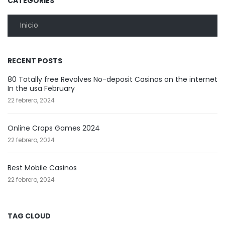
CATEGORIES
Inicio
RECENT POSTS
80 Totally free Revolves No-deposit Casinos on the internet
In the usa February
22 febrero, 2024
Online Craps Games 2024
22 febrero, 2024
Best Mobile Casinos
22 febrero, 2024
TAG CLOUD