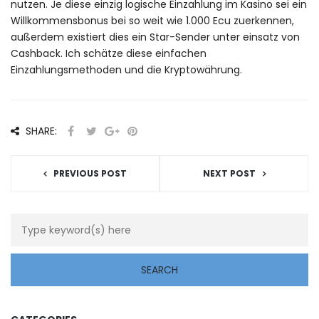
nutzen. Je diese einzig logische Einzahlung im Kasino sei ein
Willkommensbonus bei so weit wie 1.000 Ecu zuerkennen,
außerdem existiert dies ein Star-Sender unter einsatz von
Cashback. Ich schätze diese einfachen
Einzahlungsmethoden und die Kryptowährung.
SHARE:
PREVIOUS POST
NEXT POST