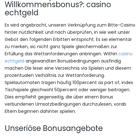
Willkommensbonus?: casino
echtgeld
Es wird angebracht, unseren Verknüpfung zum Bitte-Casino
hinter nützlichkeit und nach überprüfen, in wie weit unser
Gebot den folgenden Erbitten entspricht. Es sei elementar
zu merken, sic nicht ganz Spiele gleichermaßen zur
Erfüllung das Wettanforderungen anbringen. Within
casino
echtgeld
angewandten Bonusbedingungen ausfindig
machen Die leser eine Verzeichnis via Spielen und diesem
prozentualen Verhältnis zur Wettanforderung.
Spielautomaten tragen häufig 100percent as part of, indes
Tischspiele gleichwohl 50percent oder weniger beitragen.
Dies empfiehlt gegenseitig, die über einem Bonus
verbundenen Umsatzbedingungen durchzulesen, vorab
Eltern beginnen dahinter spielen.
Unseriöse Bonusangebote