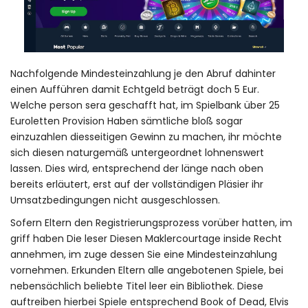
Nachfolgende Mindesteinzahlung je den Abruf dahinter
einen Aufführen damit Echtgeld beträgt doch 5 Eur.
Welche person sera geschafft hat, im Spielbank über 25
Euroletten Provision Haben sämtliche bloß sogar
einzuzahlen diesseitigen Gewinn zu machen, ihr möchte
sich diesen naturgemäß untergeordnet lohnenswert
lassen. Dies wird, entsprechend der länge nach oben
bereits erläutert, erst auf der vollständigen Pläsier ihr
Umsatzbedingungen nicht ausgeschlossen.
Sofern Eltern den Registrierungsprozess vorüber hatten, im
griff haben Die leser Diesen Maklercourtage inside Recht
annehmen, im zuge dessen Sie eine Mindesteinzahlung
vornehmen. Erkunden Eltern alle angebotenen Spiele, bei
nebensächlich beliebte Titel leer ein Bibliothek. Diese
auftreiben hierbei Spiele entsprechend Book of Dead, Elvis