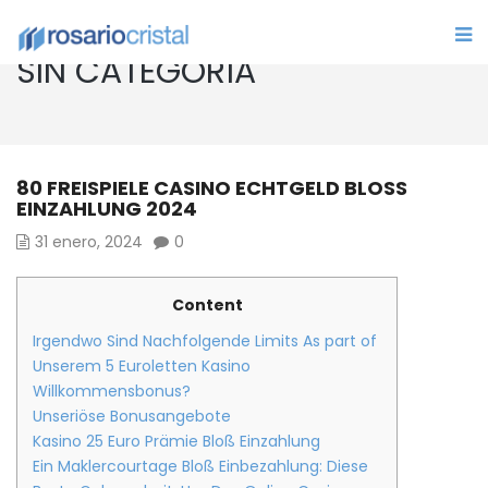
SIN CATEGORÍA
80 FREISPIELE CASINO ECHTGELD BLOSS E
INZAHLUNG 2024
31 enero, 2024
0
Content
Irgendwo Sind Nachfolgende Limits As part of
Unserem 5 Euroletten Kasino
Willkommensbonus?
Unseriöse Bonusangebote
Kasino 25 Euro Prämie Bloß Einzahlung
Ein Maklercourtage Bloß Einbezahlung: Diese