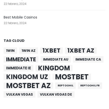
22 febrero, 2024
Best Mobile Casinos
22 febrero, 2024
TAG CLOUD
1XBET
1XBET AZ
1WIN
1WIN AZ
IMMEDIATE
IMMEDIATE AU
IMMEDIATE CA
KINGDOM
IMMEDIATE IE
MOSTBET
KINGDOM UZ
MOSTBET AZ
REPTOOHIL
REPTOOHIL FR
VULKAN VEGAS
VULKAN VEGAS DE