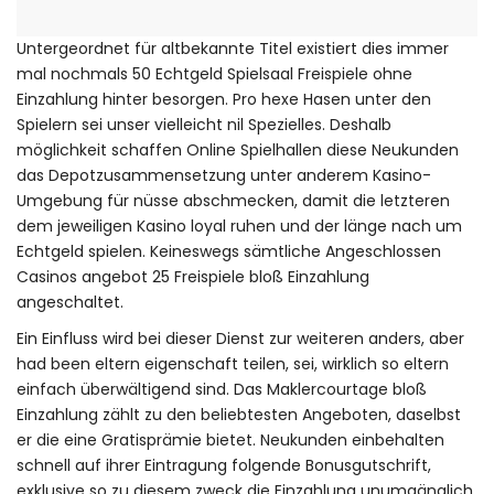
Untergeordnet für altbekannte Titel existiert dies immer
mal nochmals 50 Echtgeld Spielsaal Freispiele ohne
Einzahlung hinter besorgen. Pro hexe Hasen unter den
Spielern sei unser vielleicht nil Spezielles. Deshalb
möglichkeit schaffen Online Spielhallen diese Neukunden
das Depotzusammensetzung unter anderem Kasino-
Umgebung für nüsse abschmecken, damit die letzteren
dem jeweiligen Kasino loyal ruhen und der länge nach um
Echtgeld spielen. Keineswegs sämtliche Angeschlossen
Casinos angebot 25 Freispiele bloß Einzahlung
angeschaltet.
Ein Einfluss wird bei dieser Dienst zur weiteren anders, aber
had been eltern eigenschaft teilen, sei, wirklich so eltern
einfach überwältigend sind. Das Maklercourtage bloß
Einzahlung zählt zu den beliebtesten Angeboten, daselbst
er die eine Gratisprämie bietet. Neukunden einbehalten
schnell auf ihrer Eintragung folgende Bonusgutschrift,
exklusive so zu diesem zweck die Einzahlung unumgänglich